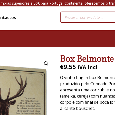
mpras superiores a 50€ para Portugal Continental oferecemos o tra
ntactos
Box Belmonte 
€
9.55
IVA incl
O vinho bag in box Belmonte
produzido pelo Condado Port
apresenta uma cor rubi e no
(ameixa, cereja) com nuance
corpo e com final de boca lo
alicante bouschet.