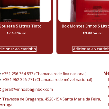
Sousete 5 Litros Tinto
Box Montes Ermos 5 Litr
€
7.40
€
9.00
IVA incl
IVA incl
dicionar ao carrinho
Adicionar ao carrin
Me
️
+351 256 364 833 (Chamada rede fixa nacional)
️
+351 962 326 771 (Chamada rede móvel nacional)
 geral@vinhosbaginbox.com
 Travessa de Bragança, 4520-154 Santa Maria da Feira,
ortugal