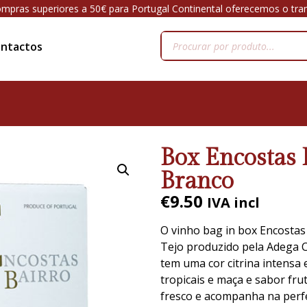
mpras superiores a 50€ para Portugal Continental oferecemos o tra
ntactos
Box Encostas B
Branco
€
9.50
IVA incl
O vinho bag in box Encostas
Tejo produzido pela Adega C
tem uma cor citrina intensa
tropicais e maça e sabor fru
fresco e acompanha na perfe