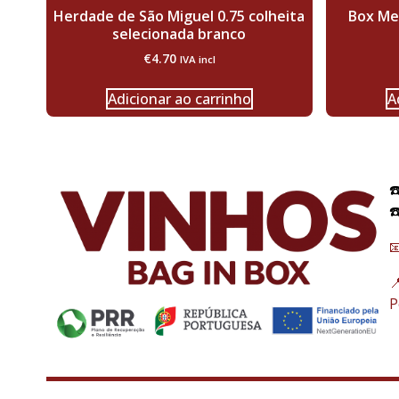
Herdade de São Miguel 0.75 colheita
Box Mes
selecionada branco
€
4.70
IVA incl
Adicionar ao carrinho
A
☎
☎


P