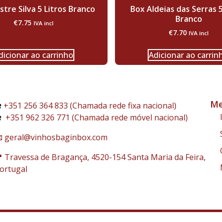
tre Silva 5 Litros Branco
Box Aldeias das Serras 5
Branco
€
7.75
IVA incl
€
7.70
IVA incl
dicionar ao carrinho
Adicionar ao carrin
Me
️
+351 256 364 833 (Chamada rede fixa nacional)
️
+351 962 326 771 (Chamada rede móvel nacional)
 geral@vinhosbaginbox.com
 Travessa de Bragança, 4520-154 Santa Maria da Feira,
ortugal