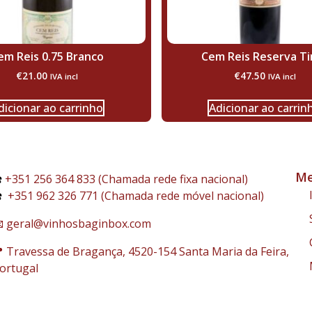
em Reis 0.75 Branco
Cem Reis Reserva Ti
€
21.00
€
47.50
IVA incl
IVA incl
dicionar ao carrinho
Adicionar ao carrin
Me
️
+351 256 364 833 (Chamada rede fixa nacional)
️
+351 962 326 771 (Chamada rede móvel nacional)
 geral@vinhosbaginbox.com
 Travessa de Bragança, 4520-154 Santa Maria da Feira,
ortugal