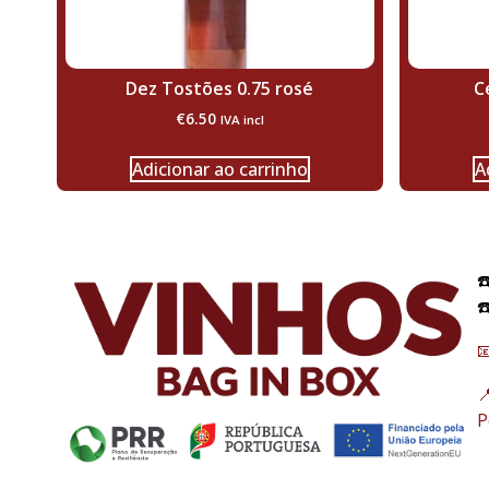
Dez Tostões 0.75 rosé
C
€
6.50
IVA incl
Adicionar ao carrinho
A
☎
☎


P