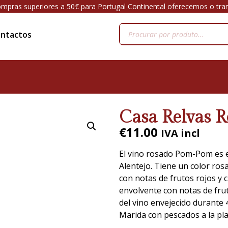
mpras superiores a 50€ para Portugal Continental oferecemos o tra
ntactos
Casa Relvas
€
11.00
IVA incl
El vino rosado Pom-Pom es e
Alentejo. Tiene un color ros
con notas de frutos rojos y c
envolvente con notas de frut
del vino envejecido durante 
Marida con pescados a la pla